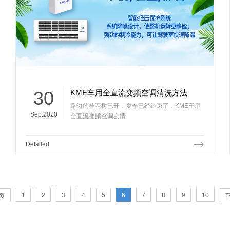
30
KME车用全直流变频空调清洗方法
路边的桂花树已开，夏季已经结束了，KME车用
Sep.2020
全直流变频空调友情
Detailed
1
2
3
4
5
6
7
8
9
10
页