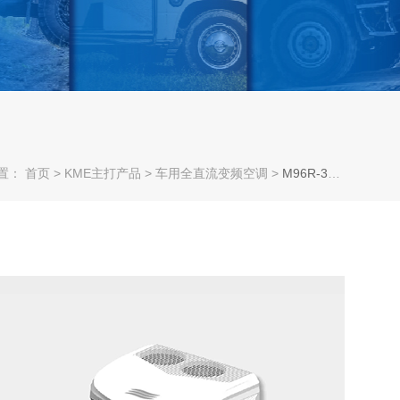
置：
首页
>
KME主打产品
>
车用全直流变频空调
>
M96R-325WP