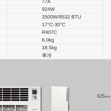
77A
924W
2500W/8532 BTU
2
17°C-30°C
1
R407C
6.0kg
18.5kg
单冷