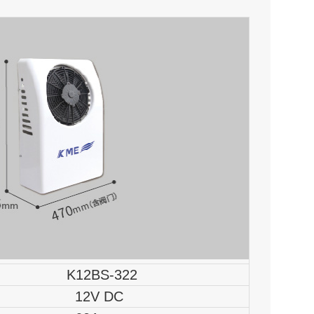
K12BS-322
12V DC