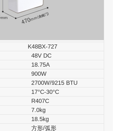
K48BX-727
48V DC
18.75A
900W
700W/9215 BTU
7°C-30°C
R407C
7.0kg
18.5kg
方形/弧形