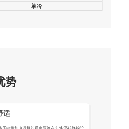
单冷
优势
舒适
将压缩机和冷凝机的噪声隔绝在车外;系统降噪设