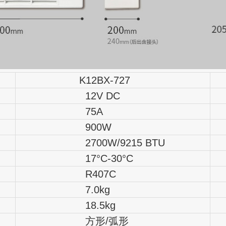
K12BX-727
12V DC
75A
900W
2700W/9215 BTU
2
17°C-30°C
1
R407C
7.0kg
18.5kg
方形/弧形